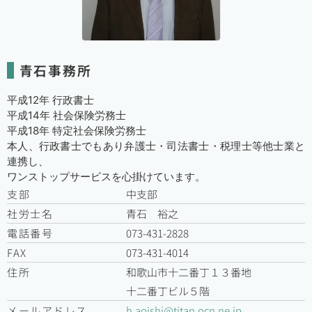
青石事務所
平成12年 行政書士
平成14年 社会保険労務士
平成18年 特定社会保険労務士
本人、行政書士でもあり弁護士・司法書士・税理士等他士業と
連携し、
ワンストップサービスを心掛けています。
支部
中支部
社労士名
青石 裕之
電話番号
073-431-2828
FAX
073-431-4014
住所
和歌山市十二番丁１３番地
十二番丁ビル５階
メールアドレス
h.aoishi@titan.ocn.ne.jp