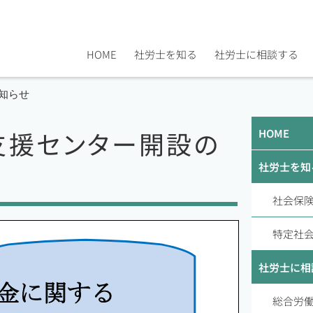
HOME
社労士を知る
社労士に相談する
知らせ
支援センター開設の
HOME
社労士を知
社会保
特定社
社労士に相
総合労