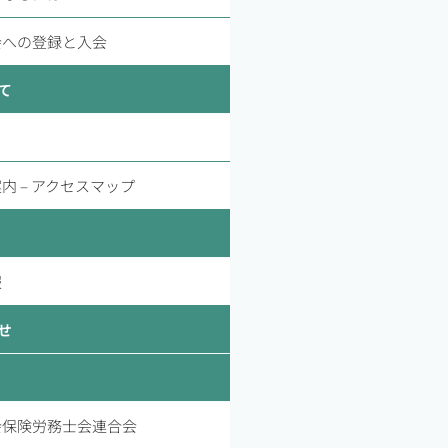
会への登録と入会
て
内 – アクセスマップ
報
せ
会保険労務士会連合会