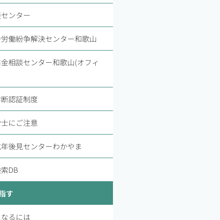
談センター
会労働紛争解決センター和歌山
金相談センター和歌山(オフィ
診断認証制度
労士にご注意
成年後見センターわかやま
索DB
指す
になるには