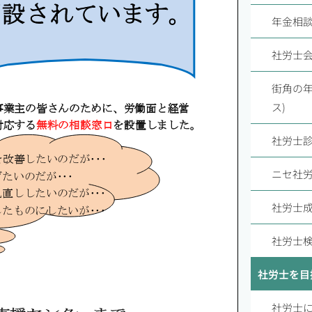
年金相
社労士
街角の年
ス)
社労士
ニセ社
社労士
社労士検
社労士を目
社労士